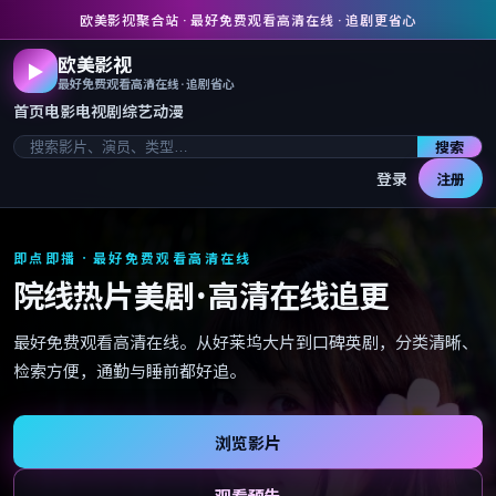
欧美影视聚合站 · 最好免费观看高清在线 · 追剧更省心
欧美影视
▶
最好免费观看高清在线 · 追剧省心
首页
电影
电视剧
综艺
动漫
搜索
登录
注册
即点即播 · 最好免费观看高清在线
院线热片美剧 · 高清在线追更
最好免费观看高清在线。从好莱坞大片到口碑英剧，分类清晰、
检索方便，通勤与睡前都好追。
浏览影片