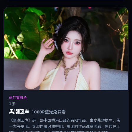
热门冒险片
3 张
黑潮回声
·
1080P蓝光免费看
《黑潮回声》是一部中国香港出品的冒险作品，由麦兆辉执导，朱
一龙等主演。导演作者风格鲜明，影迷向作品诚意满满。影片在上