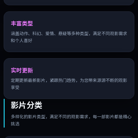
丰富类型
涵盖动作、科幻、爱情、悬疑等多种类型，满足不同观影需求
和个人喜好
实时更新
定期更新最新影片，紧跟热门趋势，为您带来源源不断的观影
享受
影片分类
多样化的影片类型，满足不同的观影需求，每一部影片都是精心
挑选