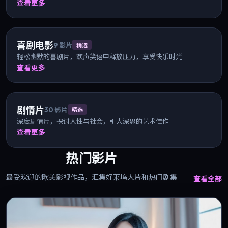
查看更多
喜剧电影
9
影片
精选
轻松幽默的喜剧片，欢声笑语中释放压力，享受快乐时光
查看更多
剧情片
30
影片
精选
深度剧情片，探讨人性与社会，引人深思的艺术佳作
查看更多
热门影片
最受欢迎的欧美影视作品，汇集好莱坞大片和热门剧集
查看全部