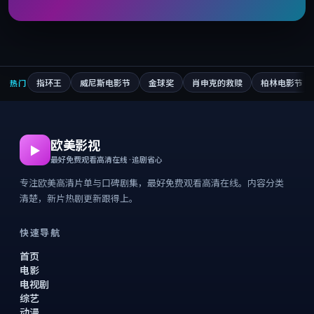
指环王
威尼斯电影节
金球奖
肖申克的救赎
柏林电影节
热门
欧美影视
▶
最好免费观看高清在线 · 追剧省心
专注欧美高清片单与口碑剧集，最好免费观看高清在线。内容分类
清楚，新片热剧更新跟得上。
快速导航
首页
电影
电视剧
综艺
动漫