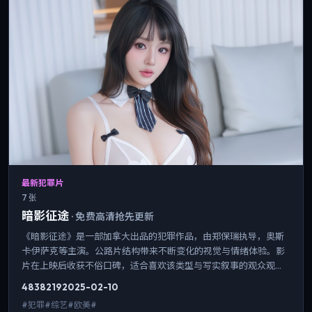
最新犯罪片
7 张
暗影征途
·
免费高清抢先更新
《暗影征途》是一部加拿大出品的犯罪作品，由郑保瑞执导，奥斯
卡·伊萨克等主演。公路片结构带来不断变化的视觉与情绪体验。影
片在上映后收获不俗口碑，适合喜欢该类型与写实叙事的观众观
看。
4838
219
2025-02-10
#犯罪#综艺#欧美#