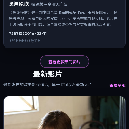
黑潮挽歌
·
极速缓冲高清无广告
《黑潮挽歌》是一部中国台湾出品的战争作品，由郑保瑞执导，杨
幂等主演。家庭与职场的双重压力下，主角完成自我和解。影片在
上映后收获不俗口碑，适合喜欢该类型与写实叙事的观众观看。
7387
157
2016-02-11
#战争#电影#欧美#
查看更多热门影片
最新影片
最新发布的欧美影视作品，第一时间观看最新大片
查看全部