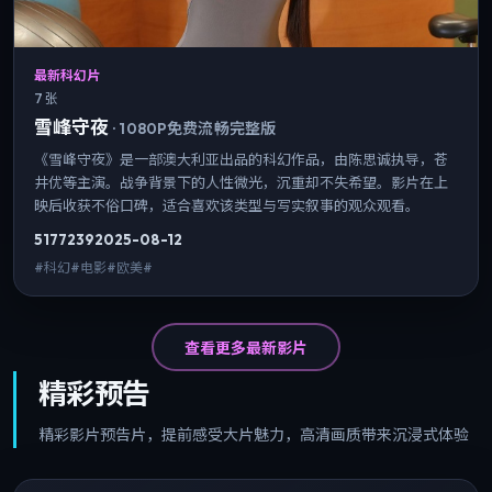
最新科幻片
7 张
雪峰守夜
·
1080P免费流畅完整版
《雪峰守夜》是一部澳大利亚出品的科幻作品，由陈思诚执导，苍
井优等主演。战争背景下的人性微光，沉重却不失希望。影片在上
映后收获不俗口碑，适合喜欢该类型与写实叙事的观众观看。
5177
239
2025-08-12
#科幻#电影#欧美#
查看更多最新影片
精彩预告
精彩影片预告片，提前感受大片魅力，高清画质带来沉浸式体验