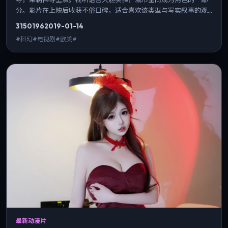
分。影片在上映后收获不俗口碑，适合喜欢该类型与写实叙事的观
众观看。
3150
196
2019-01-14
#科幻#电视剧#欧美#
最新动漫片