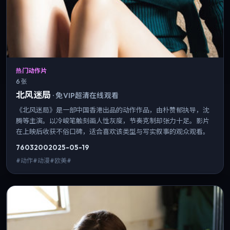
热门动作片
6 张
北风迷局
·
免VIP超清在线观看
《北风迷局》是一部中国香港出品的动作作品，由朴赞郁执导，沈
腾等主演。以冷峻笔触刻画人性灰度，节奏克制却张力十足。影片
在上映后收获不俗口碑，适合喜欢该类型与写实叙事的观众观看。
7603
200
2025-05-19
#动作#动漫#欧美#