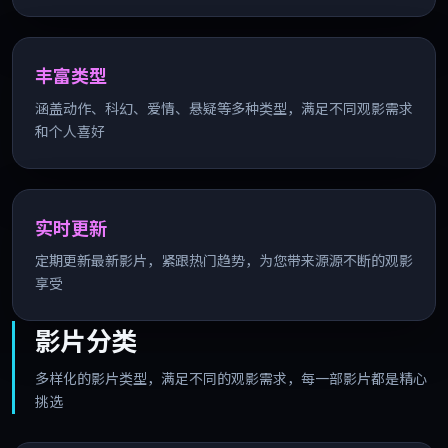
丰富类型
涵盖动作、科幻、爱情、悬疑等多种类型，满足不同观影需求
和个人喜好
实时更新
定期更新最新影片，紧跟热门趋势，为您带来源源不断的观影
享受
影片分类
多样化的影片类型，满足不同的观影需求，每一部影片都是精心
挑选