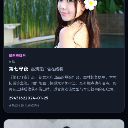
最新悬疑片
6 张
第七守夜
·
高清无广告在线看
《第七守夜》是一部意大利出品的悬疑作品，由林超贤执导，木村
拓哉等主演。动作场面与情感戏平衡得当，既有燃点也有泪点。影
片在上映后收获不俗口碑，适合喜欢该类型与写实叙事的观众观
看。
2945
162
2024-01-25
#悬疑#综艺#欧美#