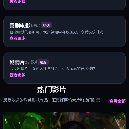
查看更多
喜剧电影
8
影片
精选
轻松幽默的喜剧片，欢声笑语中释放压力，享受快乐时光
查看更多
剧情片
27
影片
精选
深度剧情片，探讨人性与社会，引人深思的艺术佳作
查看更多
热门影片
最受欢迎的欧美影视作品，汇集好莱坞大片和热门剧集
查看全部