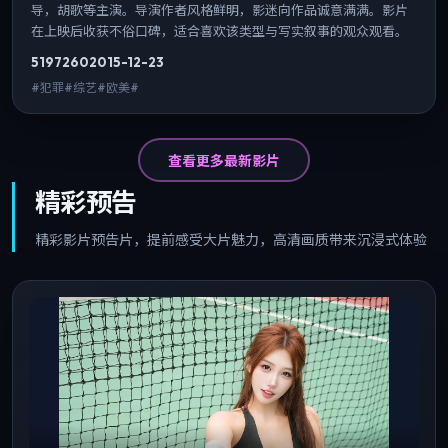
导，胡歌等主演。导演作者风格鲜明，影迷向作品诚意满满。影片
在上映后收获不俗口碑，适合喜欢该类型与写实叙事的观众观看。
5197
260
2015-12-23
#犯罪#综艺#欧美#
查看更多最新影片
精彩预告
精彩影片预告片，提前感受大片魅力，高清画质带来沉浸式体验