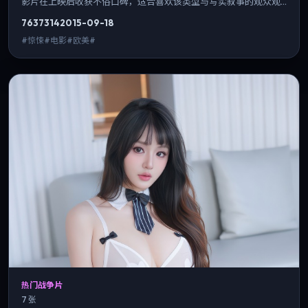
影片在上映后收获不俗口碑，适合喜欢该类型与写实叙事的观众观
看。
7637
314
2015-09-18
#惊悚#电影#欧美#
热门战争片
7 张