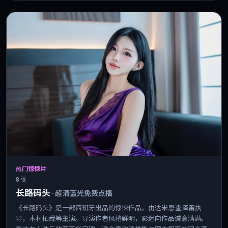
热门惊悚片
8 张
长路码头
·
超清蓝光免费点播
《长路码头》是一部西班牙出品的惊悚作品，由达米恩·查泽雷执
导，木村拓哉等主演。导演作者风格鲜明，影迷向作品诚意满满。